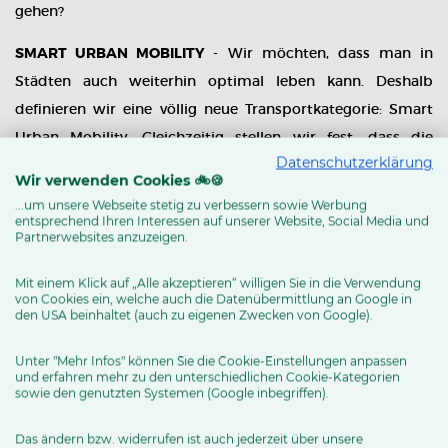
gehen?
SMART URBAN MOBILITY
- Wir möchten, dass man in
Städten auch weiterhin optimal leben kann. Deshalb
definieren wir eine völlig neue Transportkategorie: Smart
Urban Mobility. Gleichzeitig stellen wir fest, dass die
Datenschutzerklärung
Straßen verstopfen und wir dringend die
Wir verwenden Cookies 🚲🍪
Luftverschmutzung reduzieren müssen. Und zwar
...um unsere Webseite stetig zu verbessern sowie Werbung
schnell. Indem wir die Transportkapazität Ihres Autos mit
entsprechend Ihren Interessen auf unserer Website, Social Media und
Partnerwebsites anzuzeigen.
der Wendbarkeit eines E-Bikes kombinieren, realisieren wir
das optimale Transportmittel für alles, was Ihnen lieb ist.
Mit einem Klick auf „Alle akzeptieren“ willigen Sie in die Verwendung
von Cookies ein, welche auch die Datenübermittlung an Google in
Von A nach B – und weiter. Sauber, sicher, schnell – und
den USA beinhaltet (auch zu eigenen Zwecken von Google).
stilvoll.
Unter "Mehr Infos" können Sie die Cookie-Einstellungen anpassen
Sind Sie bereit für einen schwungvollen Start? Wählen Sie
und erfahren mehr zu den unterschiedlichen Cookie-Kategorien
sowie den genutzten Systemen (Google inbegriffen).
das für Sie passende Urban Arrow und nehmen Sie mit,
was Sie wollen: die Kids, den Hund, Einkäufe und Sachen
Das ändern bzw. widerrufen ist auch jederzeit über unsere