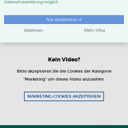
Datenschutzerklärung möglich.
fürs Büro – oder alles zusammen.Lassen Sie den Stau links
liegen und sparen Sie sich die Parkgebühren. Genießen Sie
jede Minute Ihres Tages in allen Ecken der Stadt. Abgasfrei
Alle akzeptieren ✔
und ohne ins Schwitzen zu kommen.
Ablehnen
Mehr Infos
Kein Video?
Bitte akzeptieren Sie die Cookies der Kategorie
"Marketing" um dieses Video anzusehen.
MARKETING-COOKIES AKZEPTIEREN