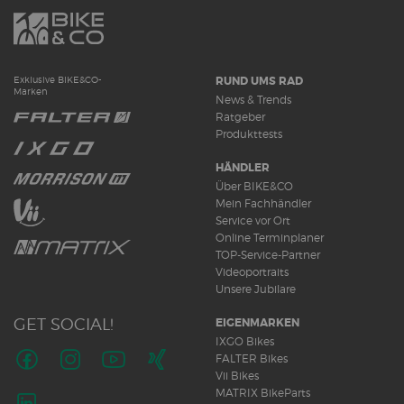
RUND UMS RAD
Exklusive BIKE&CO-
Marken
News & Trends
Ratgeber
Produkttests
HÄNDLER
Über BIKE&CO
Mein Fachhändler
Service vor Ort
Online Terminplaner
TOP-Service-Partner
Videoportraits
Unsere Jubilare
GET SOCIAL!
EIGENMARKEN
IXGO Bikes
FALTER Bikes
Vii Bikes
Folge
Folge
Folge
Folge
MATRIX BikeParts
uns
uns
uns
uns