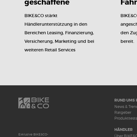
geschaffene
Fah
Position des Retail
auf 
BIKE&CO stärkt
BIKE&CO
Services Consultant
Händlerunterstützung in den
angesc
Bereichen Leasing, Finanzierung,
den Zug
Versicherung, Marketing und bei
bereit.
weiteren Retail Services
RUND UMS 
News & Tren
Ratgeber
Produkttests
HÄNDLER
Exklusive BIKE&CO-
Über BIKE&