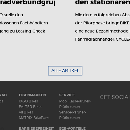
rradverbundgruppe
den stationäre
Leasing-Check
Fahrradhandel:
 stellt den
Mit dem erfolgreichen Abs
CYCLEASY
hlossenen Fachhändlern
der Pilotphase bringt BIK
ang zu Leasing-Check
eine neue Bezahlmethode 
Fahrradfachhandel: CYCLE
ALLE ARTIKEL
RAD
EIGENMARKEN
SERVICE
GET SOCIAL
ds
IXGO Bikes
Mobilitäts-Partner-
FALTER Bikes
Prüfkriterien
Vii Bikes
Service-Partner-
MATRIX BikeParts
Prüfkriterien
BARRIEREFREIHEIT
B2B-VORTEILE
CO