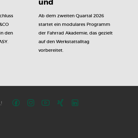
n
und
Quereinsteigern
chluss
Ab dem zweiten Quartal 2026
E&CO
startet ein modulares Programm
in den
der Fahrrad Akademie, das gezielt
ASY.
auf den Werkstattalltag
vorbereitet.
!
Folge
Folge
Folge
Folge
Folge
uns
uns
uns
uns
uns
auf
auf
auf
auf
auf
Facebook
Instagram
Youtube
Xing
LinkedIn