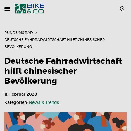
Navigation
öffnen
oder
schließen
RUND UMS RAD
DEUTSCHE FAHRRADWIRTSCHAFT HILFT CHINESISCHER
BEVÖLKERUNG
Deutsche Fahrradwirtschaft
hilft chinesischer
Bevölkerung
11. Februar 2020
Kategorien:
News & Trends