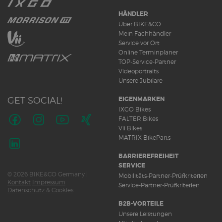
HÄNDLER
Über BIKE&CO
Mein Fachhändler
Service vor Ort
Online Terminplaner
TOP-Service-Partner
Videoportraits
Unsere Jubilare
GET SOCIAL!
EIGENMARKEN
IXGO Bikes
FALTER Bikes
Vii Bikes
Folge
Folge
Folge
Folge
MATRIX BikeParts
uns
uns
uns
uns
auf
auf
auf
auf
Folge
BARRIEREFREIHEIT
Facebook
Instagram
Youtube
Xing
uns
SERVICE
© 2026 BIKE&CO Germany |
auf
Mobilitäts-Partner-Prüfkriterien
Kontakt
Impressum
LinkedIn
Service-Partner-Prüfkriterien
Datenschutz & Cookies
B2B-VORTEILE
Unsere Leistungen