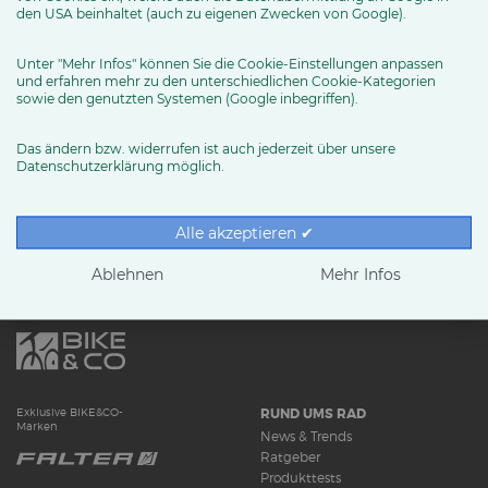
dem VSF, sowie persönlich bei Bernhard Lange von Paul
den USA beinhaltet (auch zu eigenen Zwecken von Google).
Lange & Co. OHG.
Unter "Mehr Infos" können Sie die Cookie-Einstellungen anpassen
und erfahren mehr zu den unterschiedlichen Cookie-Kategorien
Helfen auch Sie den Menschen und Unternehmen in China,
sowie den genutzten Systemen (Google inbegriffen).
indem Sie eine Spende auf das für diese Aktion
Das ändern bzw. widerrufen ist auch jederzeit über unsere
eingerichtete Konto überweisen.
Datenschutzerklärung möglich.
ZUM PRESSEBERICHT
Alle akzeptieren ✔
Ablehnen
Mehr Infos
RUND UMS RAD
Exklusive BIKE&CO-
Marken
News & Trends
Ratgeber
Produkttests