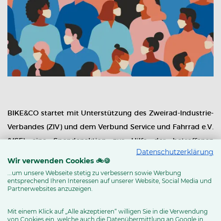
BIKE&CO startet mit Unterstützung des Zweirad-Industrie-
Verbandes (ZIV) und dem Verbund Service und Fahrrad e.V.
(VSF) eine Spendenaktion zur Hilfe der betroffenen
Datenschutzerklärung
Bevölkerung in China zur Eindämmung des Corona-Virus.
Wir verwenden Cookies 🚲🍪
Es fehlt vor allem an Schutzbekleidung!
...um unsere Webseite stetig zu verbessern sowie Werbung
entsprechend Ihren Interessen auf unserer Website, Social Media und
Partnerwebsites anzuzeigen.
Für die Unterstützung dieser Hilfsaktion bedankt sich die
BICO Zweirad Marketing GmbH recht herzlich beim ZIV,
Mit einem Klick auf „Alle akzeptieren“ willigen Sie in die Verwendung
von Cookies ein, welche auch die Datenübermittlung an Google in