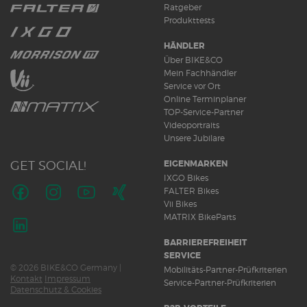
Ratgeber
Produkttests
HÄNDLER
Über BIKE&CO
Mein Fachhändler
Service vor Ort
Online Terminplaner
TOP-Service-Partner
Videoportraits
Unsere Jubilare
GET SOCIAL!
EIGENMARKEN
IXGO Bikes
FALTER Bikes
Vii Bikes
Folge
Folge
Folge
Folge
MATRIX BikeParts
uns
uns
uns
uns
auf
auf
auf
auf
Folge
BARRIEREFREIHEIT
Facebook
Instagram
Youtube
Xing
uns
SERVICE
© 2026 BIKE&CO Germany |
auf
Mobilitäts-Partner-Prüfkriterien
Kontakt
Impressum
LinkedIn
Service-Partner-Prüfkriterien
Datenschutz & Cookies