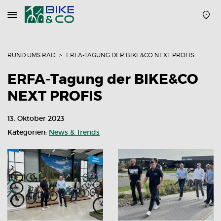
Navigation
öffnen
oder
schließen
RUND UMS RAD
ERFA-TAGUNG DER BIKE&CO NEXT PROFIS
ERFA-Tagung der BIKE&CO
NEXT PROFIS
13. Oktober 2023
Kategorien:
News & Trends