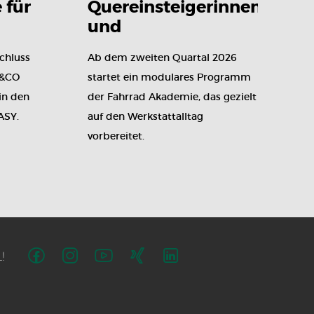
 für
Quereinsteigerinnen
n
und
Quereinsteigern
chluss
Ab dem zweiten Quartal 2026
E&CO
startet ein modulares Programm
in den
der Fahrrad Akademie, das gezielt
ASY.
auf den Werkstattalltag
vorbereitet.
!
Folge
Folge
Folge
Folge
Folge
uns
uns
uns
uns
uns
auf
auf
auf
auf
auf
Facebook
Instagram
Youtube
Xing
LinkedIn