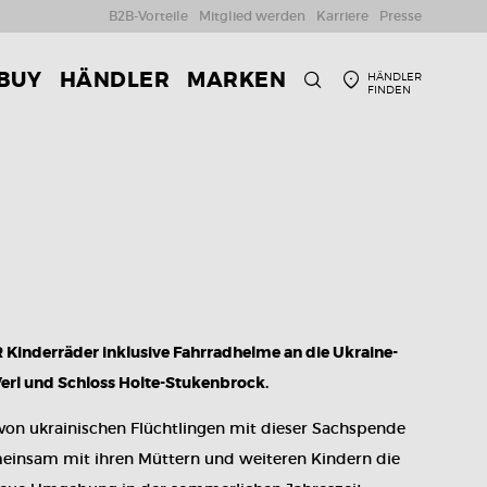
B2B-Vorteile
Mitglied werden
Karriere
Presse
 BUY
HÄNDLER
MARKEN
HÄNDLER
FINDEN
SUCHE
Kinderräder inklusive Fahrradhelme an die Ukraine-
Verl und Schloss Holte-Stukenbrock.
 von ukrainischen Flüchtlingen mit dieser Sachspende
meinsam mit ihren Müttern und weiteren Kindern die