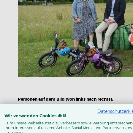
Personen auf dem Bild (von links nach rechts):
Christiane Vornholt | Fachbereichsleiterin Soziales St
Datenschutzerkl
Georg Wagner | BICO-Geschäftsführer
Wir verwenden Cookies 🚲🍪
...um unsere Webseite stetig zu verbessern sowie Werbung entsprechen
Barbara Menne | Fachbereichsleiterin Soziales Stadt Ve
Ihren Interessen auf unserer Website, Social Media und Partnerwebsites
anzuzeigen.