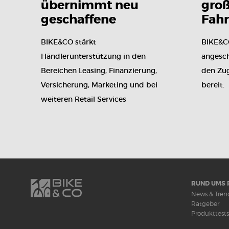
übernimmt neu
gro
geschaffene
Fah
Position des Retail
auf 
BIKE&CO stärkt
BIKE&CO
Services Consultant
Händlerunterstützung in den
angesc
Bereichen Leasing, Finanzierung,
den Zug
Versicherung, Marketing und bei
bereit.
weiteren Retail Services
RUND UMS 
News & Tren
Ratgeber
Produkttests