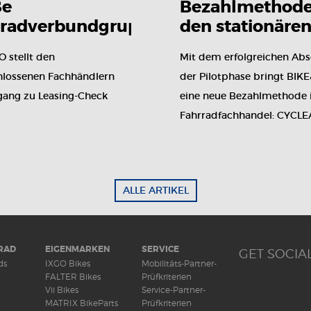
ße
Bezahlmethode
rradverbundgruppe
den stationäre
Leasing-Check
Fahrradhandel:
 stellt den
Mit dem erfolgreichen Abs
CYCLEASY
hlossenen Fachhändlern
der Pilotphase bringt BIK
ang zu Leasing-Check
eine neue Bezahlmethode 
Fahrradfachhandel: CYCLE
ALLE ARTIKEL
RAD
EIGENMARKEN
SERVICE
GET SOCIAL
ds
IXGO Bikes
Mobilitäts-Partner-
FALTER Bikes
Prüfkriterien
Vii Bikes
Service-Partner-
MATRIX BikeParts
Prüfkriterien