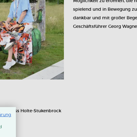
Möglichkeit zu eröffnen, die
spielend und in Bewegung zu
dankbar und mit großer Bege
Geschäftsführer Georg Wagne
adt Schloss Holte-Stukenbrock
ärung
d
rl