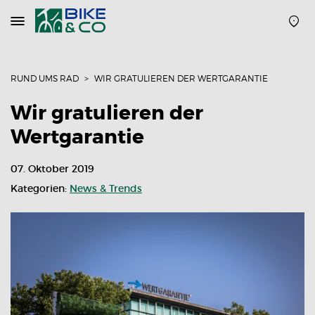
Navigation
öffnen
oder
schließen
RUND UMS RAD
WIR GRATULIEREN DER WERTGARANTIE
Wir gratulieren der
Wertgarantie
07. Oktober 2019
Kategorien:
News & Trends