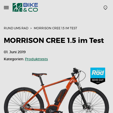
Navigation
öffnen
oder
schließen
RUND UMS RAD
MORRISON CREE 1.5 IM TEST
MORRISON CREE 1.5 im Test
01. Juni 2019
Kategorien:
Produkttests