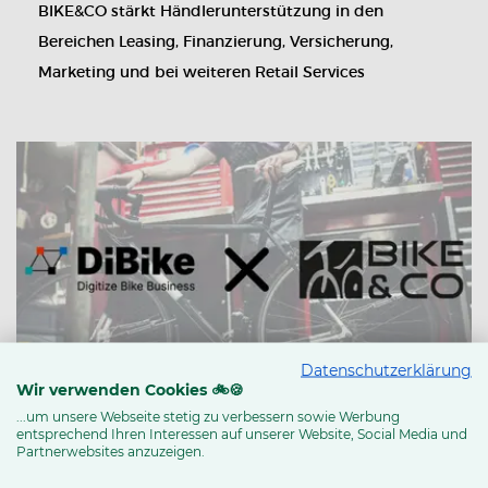
BIKE&CO stärkt Händlerunterstützung in den
Bereichen Leasing, Finanzierung, Versicherung,
Marketing und bei weiteren Retail Services
Datenschutzerklärung
Wir verwenden Cookies 🚲🍪
...um unsere Webseite stetig zu verbessern sowie Werbung
NEWS & TRENDS
entsprechend Ihren Interessen auf unserer Website, Social Media und
BIKE&CO setzt als erste große
Partnerwebsites anzuzeigen.
Fahrradverbundgruppe auf