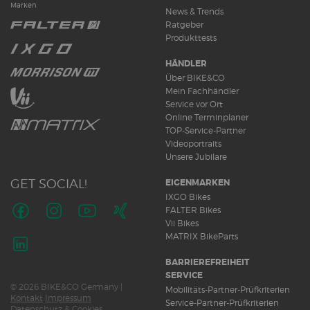
Marken
News & Trends
Ratgeber
Produkttests
HÄNDLER
Über BIKE&CO
Mein Fachhändler
Service vor Ort
Online Terminplaner
TOP-Service-Partner
Videoportraits
Unsere Jubilare
GET SOCIAL!
EIGENMARKEN
IXGO Bikes
FALTER Bikes
Vii Bikes
Folge
Folge
Folge
Folge
MATRIX BikeParts
uns
uns
uns
uns
auf
auf
auf
auf
Folge
BARRIEREFREIHEIT
Facebook
Instagram
Youtube
Xing
uns
SERVICE
© 2026 BIKE&CO Germany |
auf
Mobilitäts-Partner-Prüfkriterien
Kontakt
Impressum
LinkedIn
Service-Partner-Prüfkriterien
Datenschutz & Cookies