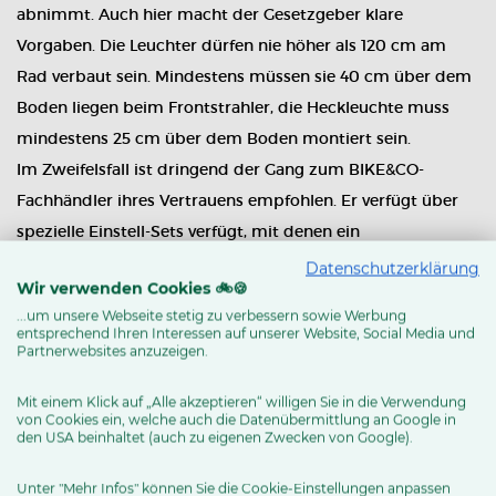
abnimmt. Auch hier macht der Gesetzgeber klare
Vorgaben. Die Leuchter dürfen nie höher als 120 cm am
Rad verbaut sein. Mindestens müssen sie 40 cm über dem
Boden liegen beim Frontstrahler, die Heckleuchte muss
mindestens 25 cm über dem Boden montiert sein.
Im Zweifelsfall ist dringend der Gang zum BIKE&CO-
Fachhändler ihres Vertrauens empfohlen. Er verfügt über
spezielle Einstell-Sets verfügt, mit denen ein
bestimmungsgemäßer Gebrauch sichergestellt wird.
Datenschutzerklärung
Wir verwenden Cookies 🚲🍪
Damit kann er sorgen verbindlich dafür, dass Sie
...um unsere Webseite stetig zu verbessern sowie Werbung
unbeschwert und sicher im Winter auf Ihrem Rad
entsprechend Ihren Interessen auf unserer Website, Social Media und
Partnerwebsites anzuzeigen.
unterwegs sind.
Mit einem Klick auf „Alle akzeptieren“ willigen Sie in die Verwendung
von Cookies ein, welche auch die Datenübermittlung an Google in
den USA beinhaltet (auch zu eigenen Zwecken von Google).
Unter "Mehr Infos" können Sie die Cookie-Einstellungen anpassen