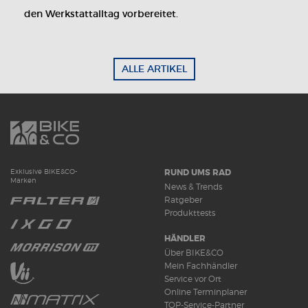
den Werkstattalltag vorbereitet.
ALLE ARTIKEL
RUND UMS RAD
Exklusive BIKE&CO-
Marken
News & Trends
Ratgeber
Produkttests
HÄNDLER
Über BIKE&CO
Mein Fachhändler
Service vor Ort
Online Terminplaner
TOP-Service-Partner